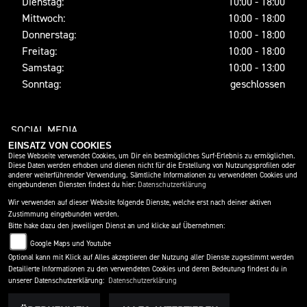
Dienstag:
10:00 - 18:00
Mittwoch:
10:00 - 18:00
Donnerstag:
10:00 - 18:00
Freitag:
10:00 - 18:00
Samstag:
10:00 - 13:00
Sonntag:
geschlossen
SOCIAL MEDIA
EINSATZ VON COOKIES
Diese Webseite verwendet Cookies, um Dir ein bestmögliches Surf-Erlebnis zu ermöglichen.
Diese Daten werden erhoben und dienen nicht für die Erstellung von Nutzungsprofilen oder
anderer weiterführender Verwendung. Sämtliche Informationen zu verwendeten Cookies und
eingebundenen Diensten findest du hier:
Datenschutzerklärung
Wir verwenden auf dieser Website folgende Dienste, welche erst nach deiner aktiven
Zustimmung eingebunden werden.
Bitte hake dazu den jeweiligen Dienst an und klicke auf Übernehmen:
Google Maps und Youtube
IMPRESSUM
DATENSCHUTZ
DISCLAIMER
Optional kann mit Klick auf Alles akzeptieren der Nutzung aller Dienste zugestimmt werden
Detailierte Informationen zu den verwendeten Cookies und deren Bedeutung findest du in
BARRIEREFREIHEIT
AGB
unserer Datenschutzerklärung:
Datenschutzerklärung
powered by 1000PS