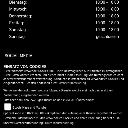
Dienstag:
10:00 - 18:00
Mittwoch:
10:00 - 18:00
Donnerstag:
10:00 - 18:00
Freitag:
10:00 - 18:00
Samstag:
10:00 - 13:00
Sonntag:
geschlossen
SOCIAL MEDIA
EINSATZ VON COOKIES
Diese Webseite verwendet Cookies, um Dir ein bestmögliches Surf-Erlebnis zu ermöglichen.
Diese Daten werden erhoben und dienen nicht für die Erstellung von Nutzungsprofilen oder
anderer weiterführender Verwendung. Sämtliche Informationen zu verwendeten Cookies und
eingebundenen Diensten findest du hier:
Datenschutzerklärung
Wir verwenden auf dieser Website folgende Dienste, welche erst nach deiner aktiven
Zustimmung eingebunden werden.
Bitte hake dazu den jeweiligen Dienst an und klicke auf Übernehmen:
IMPRESSUM
DATENSCHUTZ
DISCLAIMER
Google Maps und Youtube
Optional kann mit Klick auf Alles akzeptieren der Nutzung aller Dienste zugestimmt werden
BARRIEREFREIHEIT
AGB
Detailierte Informationen zu den verwendeten Cookies und deren Bedeutung findest du in
unserer Datenschutzerklärung:
Datenschutzerklärung
powered by 1000PS